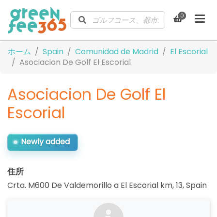
0
ホーム
Spain
Comunidad de Madrid
El Escorial
Asociacion De Golf El Escorial
Asociacion De Golf El
Escorial
Newly added
住所
Crta. M600 De Valdemorillo a El Escorial km, 13
,
Spain