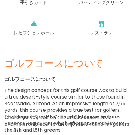
手引きカート
パッティンググリーン
レセプションホール
レストラン
ゴルフコースについて
ゴルフコースについて
The design concept for this golf course was to build
a true desert-style course similar to those found in
Scottsdale, Arizona. At an impressive length of 7,658
yards, this course provides a true test for golfers.
The elegant Spanish Colonial Clubhouse features
Challenge yourself on this unique desert style
Ranches Restaurant which offers stunning views of
championship course, an enjoyable round for golfers
the 9th and 18th greens.
of all abilities.