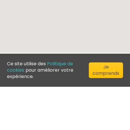
Ce site utilise des
Politique de
Je
cookies
pour améliorer votre
comprends
expérience.
©
2026
Greenfee365 Europe AB.
All Rights Reserved
Contactez nous
Blog
Annuaire des clubs
Conditions d'utilisation
Politique de confidentialité