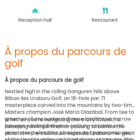
Reception hall
Restaurant
À propos du parcours de
golf
À propos du parcours de golf
Nestled high in the rolling Ganguren hills above
Bilbao lies Uraburu Golf, an 18-hole par 71
masterpiece carved into the mountains by two-time
Masters champion José María Olazábal. From tee to
green you’ll encounter a diverse landscape: narrow
Whether you’re navigating the tricky 11th with a
fairways winding between century-old oaks and
sweeping downhill finish or pausing to admire the
pines, steep elevation changes and panoramic views
vista from the clubhouse veranda, Uraburu merges
of the Nervión valley and Cantabrian Mountains. This