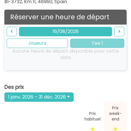
BI-3732, Km 11, 48960
,
Spain
Réserver une heure de départ
16/08/2026
Joueurs
Tee 1
Aucune heure de départ disponible pour cette
date
Des prix
1 janv. 2026 – 31 déc. 2026
Prix
Prix
week-
habituel
end