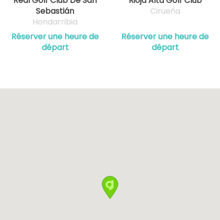
Real Golf Club De San
Rioja Alta Golf Club
Sebastián
Cirueña
Hondarribia
Réserver une heure de
Réserver une heure de
départ
départ