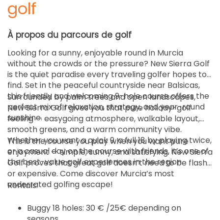
golf
À propos du parcours de golf
Looking for a sunny, enjoyable round in Murcia
without the crowds or the pressure? New Sierra Golf
is the quiet paradise every traveling golfer hopes to
find. Set in the peaceful countryside near Balsicas,
this friendly and welcoming 9-hole course offers the
Surrounded by palm trees and open landscapes,
perfect mix of relaxation, strategy, and year-round
New Sierra Golf gives you that pure holiday-golf
sunshine.
feeling — easygoing atmosphere, walkable layout,
smooth greens, and a warm community vibe.
Whether you want a quick 9, a full 18 by playing twice,
This is the course you play when you want pure
or a casual day on the course with friends, it’s one of
enjoyment — simple, sunny, and satisfying. New Sierra
the best-value golf experiences in the region.
Golf proves that great golf doesn’t need to be flashy
or expensive. Come discover Murcia’s most
underrated golfing escape!
Rentals:
Buggy 18 holes: 30 € /25€ depending on
seasons