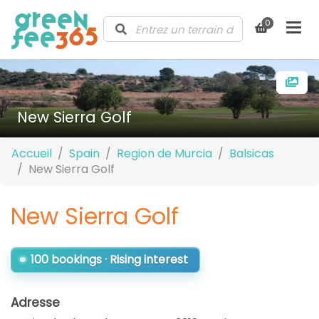
0
New Sierra Golf
Accueil
Spain
Region de Murcia
Balsicas
New Sierra Golf
New Sierra Golf
100 bookings · Rising interest
Adresse