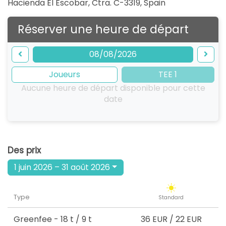
Hacienda El Escobar, Ctra. C-3319
,
Spain
Réserver une heure de départ
08/08/2026
Joueurs
TEE 1
Aucune heure de départ disponible pour cette
date
Des prix
1 juin 2026 – 31 août 2026
Type
Standard
Greenfee
- 18 t / 9 t
36 EUR
/
22 EUR