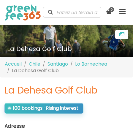
0
La Dehesa Golf Club
Accueil
Chile
Santiago
Lo Barnechea
La Dehesa Golf Club
La Dehesa Golf Club
100 bookings · Rising interest
Adresse