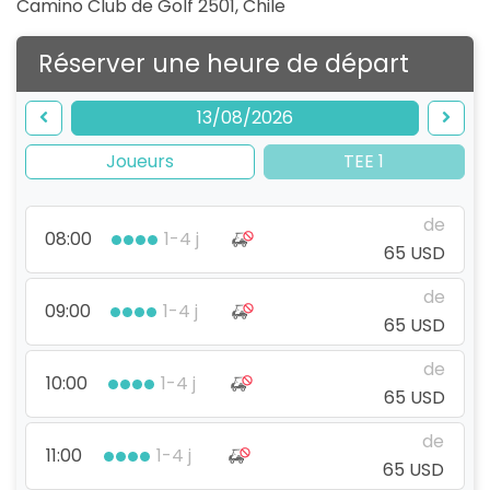
Camino Club de Golf 2501
,
Chile
Réserver une heure de départ
13/08/2026
Joueurs
TEE 1
de
08:00
1-4 j
65 USD
de
09:00
1-4 j
65 USD
de
10:00
1-4 j
65 USD
de
11:00
1-4 j
65 USD