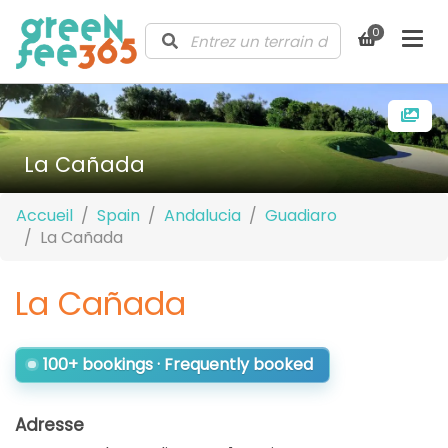
0
La Cañada
Accueil
Spain
Andalucia
Guadiaro
La Cañada
La Cañada
100+ bookings · Frequently booked
Adresse