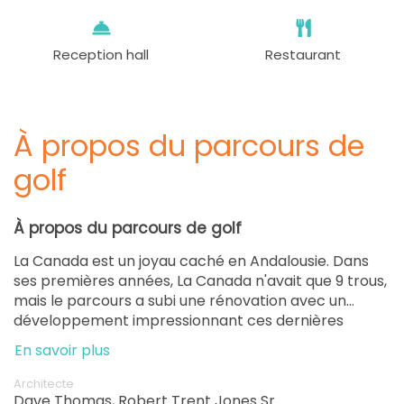
Reception hall
Restaurant
À propos du parcours de
golf
À propos du parcours de golf
La Canada est un joyau caché en Andalousie. Dans
ses premières années, La Canada n'avait que 9 trous,
mais le parcours a subi une rénovation avec un
développement impressionnant ces dernières
années. Maintenant, La Canada est un fantastique
En savoir plus
parcours de 18 trous avec des greens vallonnés, des
bunkers stratégiquement placés et une vue
Architecte
magnifique sur Guadiaro.
Dave Thomas, Robert Trent Jones Sr.