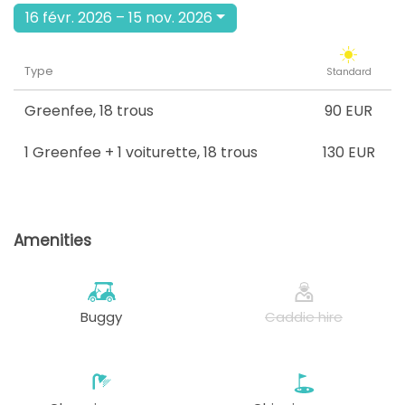
16 févr. 2026 – 15 nov. 2026
Type
Standard
Greenfee
,
18 trous
90 EUR
1 Greenfee + 1 voiturette
,
18 trous
130 EUR
Amenities
Buggy
Caddie hire