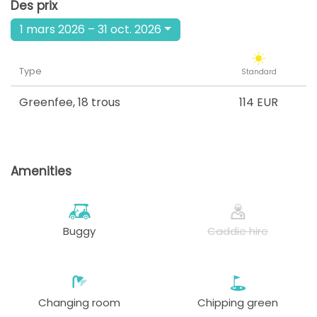
Des prix
1 mars 2026 – 31 oct. 2026
Type
Standard
Greenfee
,
18 trous
114 EUR
Amenities
Buggy
Caddie hire
Changing room
Chipping green