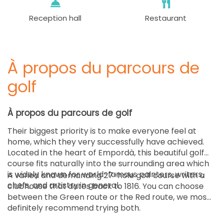
Reception hall
Restaurant
À propos du parcours de
golf
À propos du parcours de golf
Their biggest priority is to make everyone feel at
home, which they very successfully have achieved.
Located in the heart of Empordà, this beautiful golf
course fits naturally into the surrounding area which
is widely known for world-famous painters, writers,
A varied and demanding 27-hole golf course with a
chefs, and artistry in general.
clubhouse that dates back to 1816. You can choose
between the Green route or the Red route, we most
definitely recommend trying both.