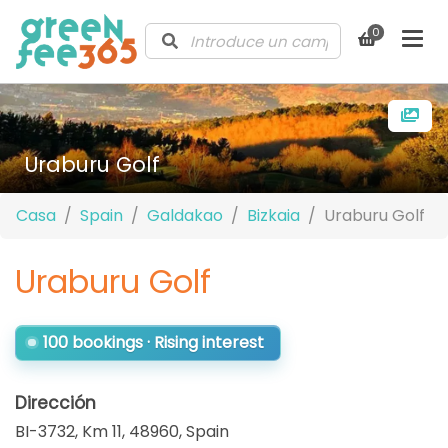
0
Uraburu Golf
Casa
Spain
Galdakao
Bizkaia
Uraburu Golf
Uraburu Golf
100 bookings · Rising interest
Dirección
BI-3732, Km 11, 48960
,
Spain