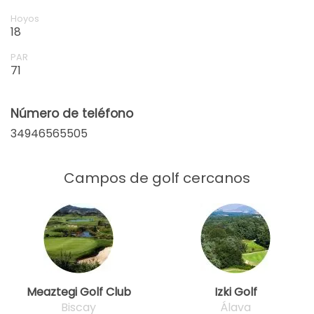
Hoyos
18
PAR
71
Número de teléfono
34946565505
Campos de golf cercanos
Meaztegi Golf Club
Izki Golf
Biscay
Álava