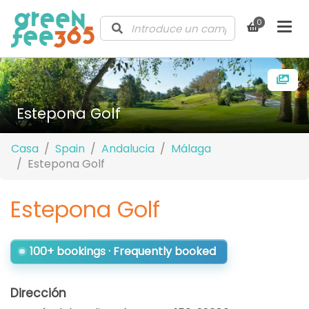
0
Estepona Golf
Casa
Spain
Andalucia
Málaga
Estepona Golf
Estepona Golf
100+ bookings · Frequently booked
Dirección