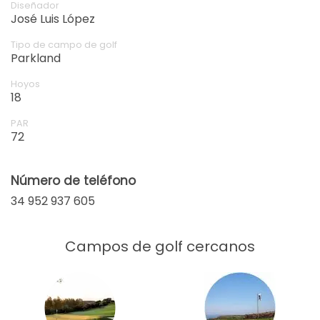
bunkers, and greens that can be both undulating
Diseñador
and fast.
José Luis López
Tipo de campo de golf
Parkland
Hoyos
18
PAR
72
Número de teléfono
34 952 937 605
Campos de golf cercanos