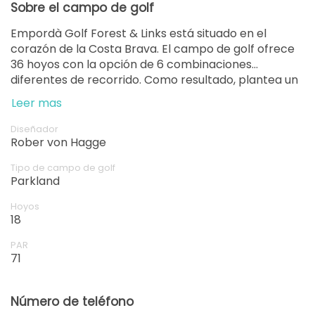
Sobre el campo de golf
desde
Empordà Golf Forest & Links está situado en el
13:10
1-4 j
106,25 EUR
corazón de la Costa Brava. El campo de golf ofrece
36 hoyos con la opción de 6 combinaciones
desde
diferentes de recorrido. Como resultado, plantea un
13:20
1-4 j
106,25 EUR
desafío emocionante que requiere el uso de una
Leer mas
gran variedad de golpes y técnicas
desde
13:30
1-4 j
Diseñador
106,25 EUR
Rober von Hagge
desde
Tipo de campo de golf
13:40
1-4 j
Parkland
106,25 EUR
Hoyos
desde
18
13:50
1-4 j
106,25 EUR
PAR
desde
71
14:00
1-4 j
106,25 EUR
Número de teléfono
desde
14:10
1-4 j