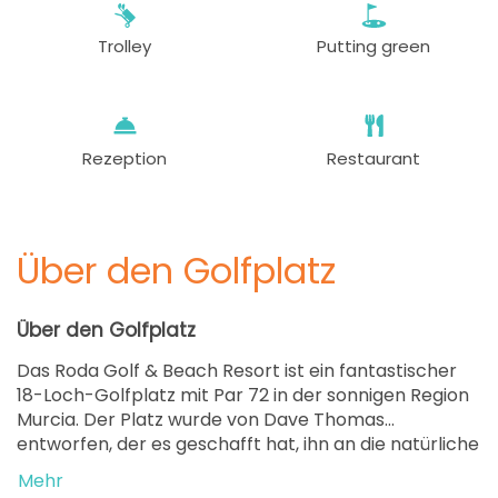
100 EUR
70 EUR
Trolley
Putting green
ab
11:10
1-4 Sp
100 EUR
70 EUR
ab
11:20
1-4 Sp
100 EUR
70 EUR
Rezeption
Restaurant
ab
11:30
1-4 Sp
100 EUR
70 EUR
Über den Golfplatz
ab
11:40
1-4 Sp
100 EUR
70 EUR
Über den Golfplatz
ab
11:50
1-4 Sp
Das Roda Golf & Beach Resort ist ein fantastischer
100 EUR
70 EUR
18-Loch-Golfplatz mit Par 72 in der sonnigen Region
Murcia. Der Platz wurde von Dave Thomas
ab
12:00
1-4 Sp
entworfen, der es geschafft hat, ihn an die natürliche
100 EUR
70 EUR
mediterrane Landschaft anzupassen und einen
Mehr
Golfplatz zu schaffen, der auch den
ab