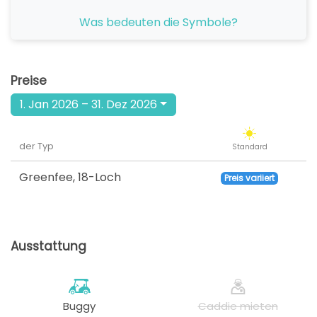
ab
Was bedeuten die Symbole?
08:50
1 Sp
100 EUR
76 EUR
ab
09:00
1-2 Sp
Preise
100 EUR
72 EUR
1. Jan 2026 – 31. Dez 2026
ab
09:10
1-4 Sp
100 EUR
72 EUR
der Typ
Standard
ab
09:20
1-4 Sp
100 EUR
72 EUR
Greenfee
,
18-Loch
Preis variiert
ab
09:30
1-4 Sp
100 EUR
72 EUR
Ausstattung
ab
09:40
1-4 Sp
100 EUR
72 EUR
ab
09:50
1-4 Sp
Buggy
Caddie mieten
100 EUR
72 EUR