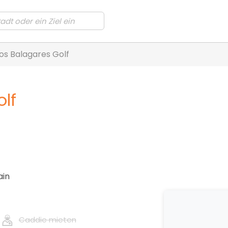
os Balagares Golf
lf
ain
Caddie mieten