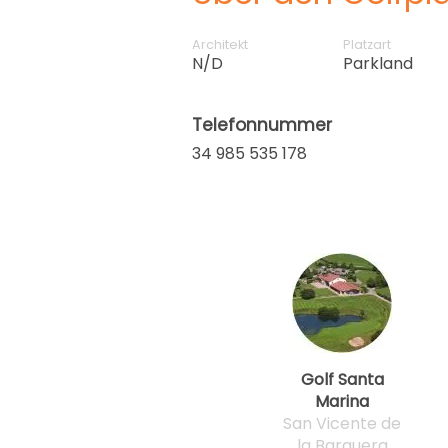
Architekt
Platzart
N/D
Parkland
Telefonnummer
34 985 535 178
Golf Santa
Marina
San Vicente de
la Barquera