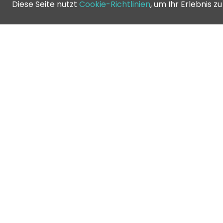
Diese Seite nutzt
Cookie-Richtlinien
, um Ihr Erlebnis z
K
B
©
2026
Greenfee365 Europe AB.
C
All Rights Reserved