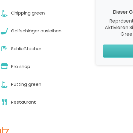
Dieser Go
Chipping green
Repräsent
Aktivieren S
Golfschläger ausleihen
Gree
Schließfächer
Pro shop
Putting green
Restaurant
tz