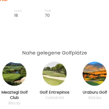
Loch
PAR
18
70
Nahe gelegene Golfplätze
Meaztegi Golf
Golf Entrepinos
Uraburu Golf
Club
Valladolid
Bizkaia
Biscay