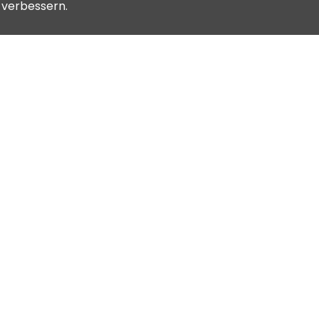
u verbessern.
Allgemeine
Geschäftsbedin
ontaktiere uns
gungen
log
Datenschutzrich
tlinien
lubverzeichnis
Cookie-
Richtlinien