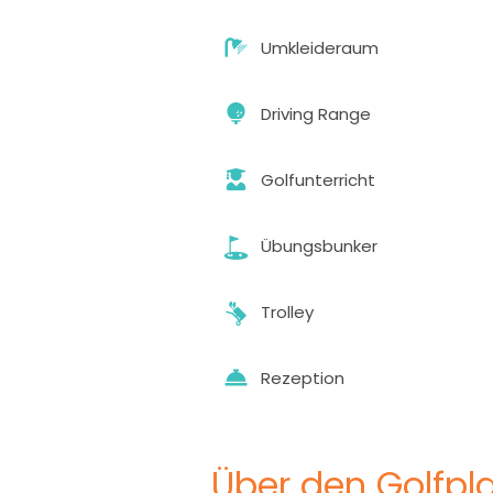
Umkleideraum
Driving Range
Golfunterricht
Übungsbunker
Trolley
Rezeption
Über den Golfpla