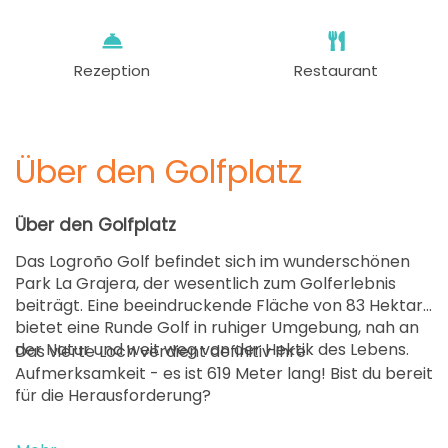
Rezeption
Restaurant
Über den Golfplatz
Über den Golfplatz
Das Logroño Golf befindet sich im wunderschönen
Park La Grajera, der wesentlich zum Golferlebnis
beiträgt. Eine beeindruckende Fläche von 83 Hektar
bietet eine Runde Golf in ruhiger Umgebung, nah an
der Natur und weit weg von der Hektik des Lebens.
Das vierte Loch verdient definitiv Ihre
Aufmerksamkeit - es ist 619 Meter lang! Bist du bereit
für die Herausforderung?