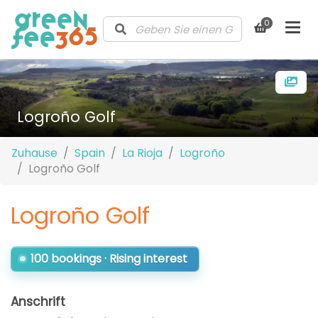
0
Logroño Golf
Zuhause
Spain
La Rioja
Logroño
Logroño Golf
Logroño Golf
100 bookings · Rising interest
Anschrift