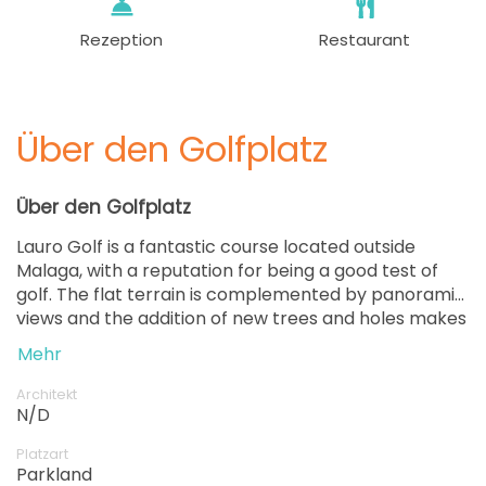
Rezeption
Restaurant
Über den Golfplatz
Über den Golfplatz
Lauro Golf is a fantastic course located outside
Malaga, with a reputation for being a good test of
golf. The flat terrain is complemented by panoramic
views and the addition of new trees and holes makes
for different combinations. The course facilities are
Mehr
excellent and the unlimited play prices are
reasonable. The friendly atmosphere is enhanced by
Architekt
the presence of citrus trees, and the surrounding
N/D
area is also beautiful. Whether you're a seasoned pro
Platzart
or a beginner, you're sure to have a great time at
Parkland
Lauro Golf in Alhaurín de la Torre.