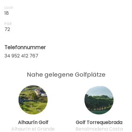
Loch
18
PAR
72
Telefonnummer
34 952 412 767
Nahe gelegene Golfplätze
Alhaurín Golf
Golf Torrequebrada
Alhaurín el Grande
Benalmadena Costa