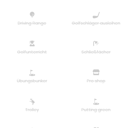
Driving Range
Golfschläger ausleihen
Golfunterricht
Schließfächer
Übungsbunker
Pro shop
Trolley
Putting green