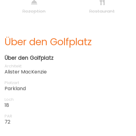
Rezeption
Restaurant
Über den Golfplatz
Über den Golfplatz
Architekt
Alister MacKenzie
Platzart
Parkland
Loch
18
PAR
72