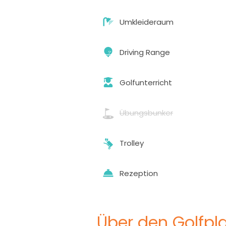
Umkleideraum
Driving Range
Golfunterricht
Übungsbunker
Trolley
Rezeption
Über den Golfpla