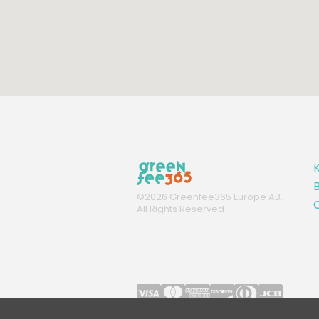
K
B
©
2026
Greenfee365 Europe AB.
C
All Rights Reserved