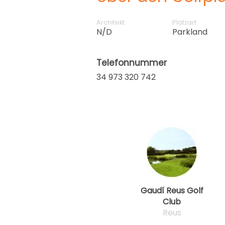
Architekt
Platzart
N/D
Parkland
Telefonnummer
34 973 320 742
Gaudí Reus Golf
Club
Reus