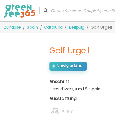
Zuhause
Spain
Cataluna
Bellpuig
Golf Urgell
Golf Urgell
Newly added
Anschrift
Ctra. d'Ivars, Km 1.8
,
Spain
Ausstattung
Buggy