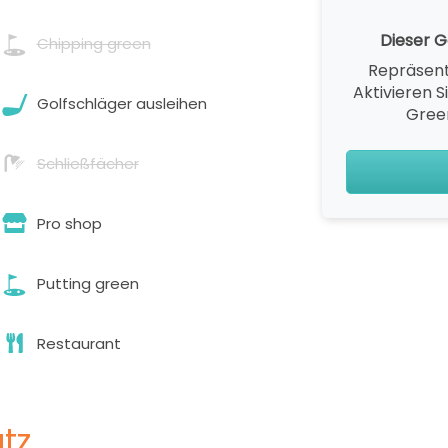
Dieser Go
Chipping green
Repräsent
Aktivieren S
Golfschläger ausleihen
Gree
Schließfächer
Pro shop
Putting green
Restaurant
tz