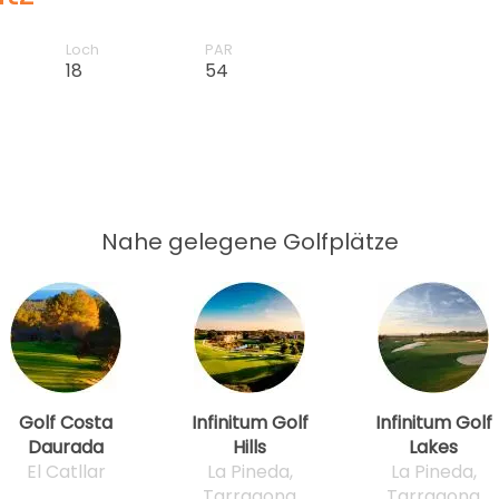
Loch
PAR
18
54
Nahe gelegene Golfplätze
Golf Costa
Infinitum Golf
Infinitum Golf
Daurada
Hills
Lakes
El Catllar
La Pineda,
La Pineda,
Tarragona
Tarragona