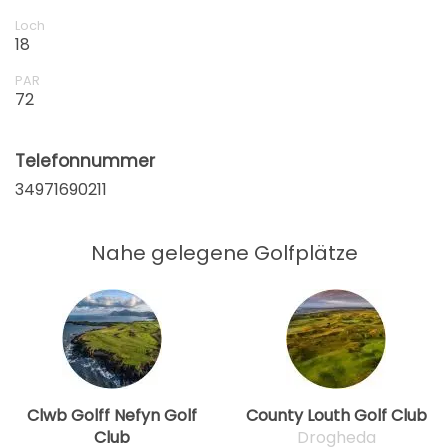
Loch
18
PAR
72
Telefonnummer
34971690211
Nahe gelegene Golfplätze
Clwb Golff Nefyn Golf
County Louth Golf Club
Club
Drogheda