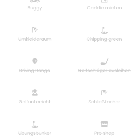
Buggy
Caddie mieten
Umkleideraum
Chipping green
Driving Range
Golfschläger ausleihen
Golfunterricht
Schließfächer
Übungsbunker
Pro shop