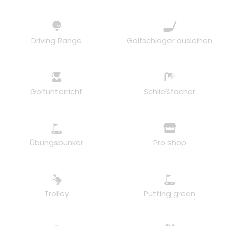
Driving Range
Golfschläger ausleihen
Golfunterricht
Schließfächer
Übungsbunker
Pro shop
Trolley
Putting green