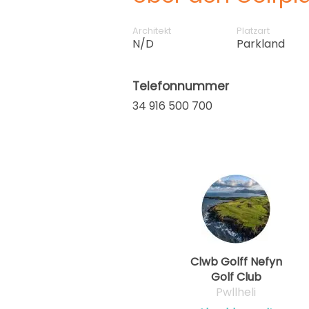
Architekt
Platzart
N/D
Parkland
Telefonnummer
34 916 500 700
Clwb Golff Nefyn
Golf Club
Pwllheli