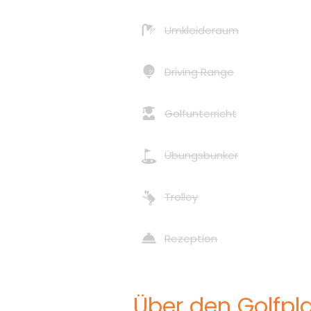
Umkleideraum
Driving Range
Golfunterricht
Übungsbunker
Trolley
Rezeption
Über den Golfpla