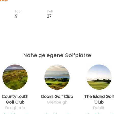
Loch
PAR
9
27
Nahe gelegene Golfplätze
County Louth
Dooks Golf Club
The Island Golf
Golf Club
Glenbeigh
Club
Drogheda
Dublin