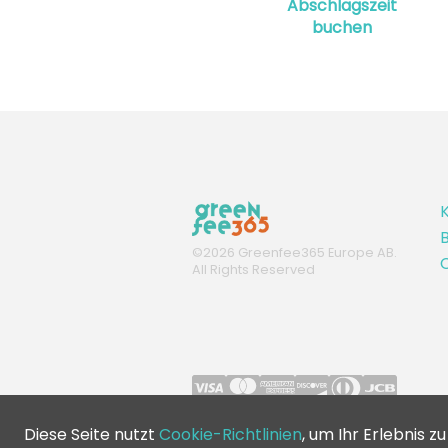
Abschlagszeit
buchen
K
B
©
2026
Greenfee365 Europe AB.
C
All Rights Reserved
Diese Seite nutzt
Cookie-Richtlinien
, um Ihr Erlebnis z