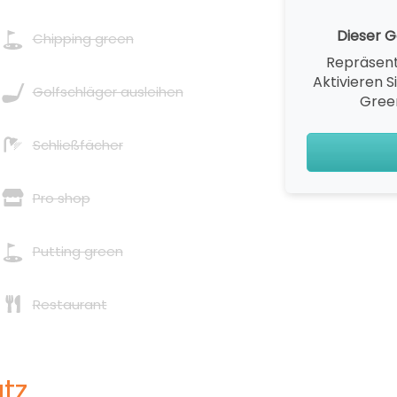
Dieser Go
Chipping green
Repräsent
Aktivieren S
Golfschläger ausleihen
Gree
Schließfächer
Pro shop
Putting green
Restaurant
tz