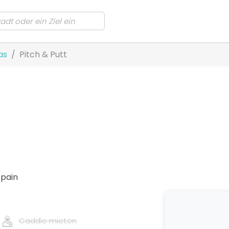
as
Pitch & Putt
Spain
Caddie mieten