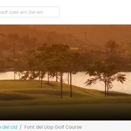
 del cid
Font del Llop Golf Course