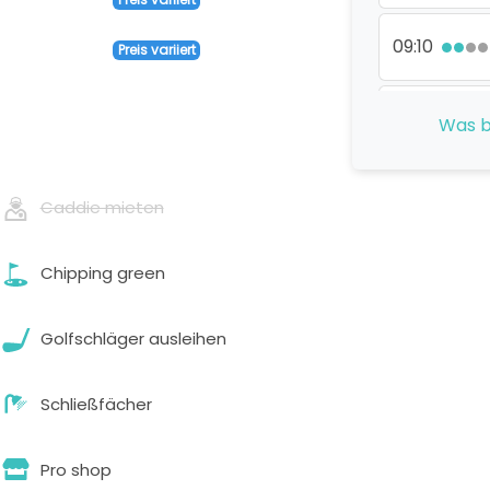
09:10
Preis variiert
09:20
Was b
09:30
Caddie mieten
09:40
Chipping green
09:50
Golfschläger ausleihen
Schließfächer
10:00
Pro shop
10:20