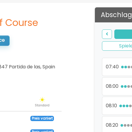
Abschlag
lf Course
ce
Spiel
847 Partida de las
,
Spain
07:40
08:00
08:10
Standard
Preis variiert
08:20
Preis variiert