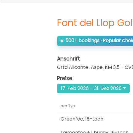
Font del Llop Go
500+ bookings · Popular choi
Anschrift
Crta Alicante-Aspe, KM 3,5 - CV
Preise
17. Feb 2026 – 31. Dez 2026
der Typ
Greenfee
,
18-Loch
1 Greenfee + 1 buggy
,
18-Loch