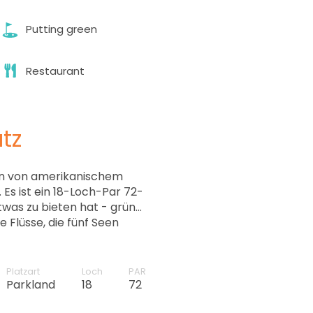
Putting green
10:40
Restaurant
10:50
tz
11:00
ion von amerikanischem
11:10
Es ist ein 18-Loch-Par 72-
 zu bieten hat - grüne
e Flüsse, die fünf Seen
11:20
11:30
Platzart
Loch
PAR
Parkland
18
72