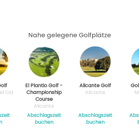
11:40
11:50
Nahe gelegene Golfplätze
12:00
12:10
12:20
olf
El Plantio Golf -
Alicante Golf
Gol
el Cid
Championship
Alicante
M
Course
12:30
Alicante
zeit
Abschlagszeit
Abschlagszeit
Abs
n
buchen
buchen
12:40