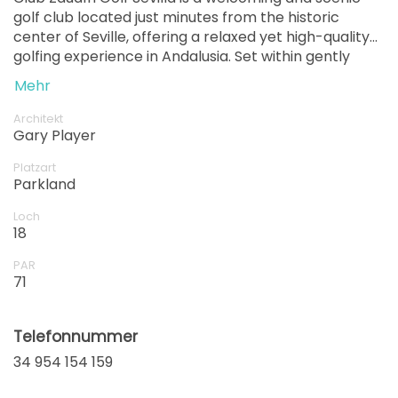
golf club located just minutes from the historic
center of Seville, offering a relaxed yet high-quality
golfing experience in Andalusia. Set within gently
rolling parkland and framed by olive trees and lakes,
Mehr
the course is known for its wide fairways, strategic
water hazards, and excellent conditioning year-
Architekt
round. Its convenient location, friendly atmosphere,
Gary Player
and balanced layout make Club Zaudín Golf an ideal
Platzart
choice for both leisure golfers visiting Seville and
Parkland
regular players looking for an enjoyable, accessible
round
Loch
18
PAR
71
Telefonnummer
34 954 154 159