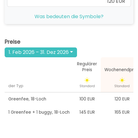
120 EUR
ab
Was bedeuten die Symbole?
12:00
1-4 Sp
120 EUR
ab
13:00
1-4 Sp
Preise
120 EUR
1. Feb 2026 – 31. Dez 2026
ab
14:00
1-4 Sp
120 EUR
Regulärer
Preis
Wochenendprei
ab
15:00
1-4 Sp
120 EUR
der Typ
Standard
Standard
ab
16:00
1-4 Sp
Greenfee
,
18-Loch
100 EUR
120 EUR
120 EUR
1 Greenfee + 1 buggy
,
18-Loch
145 EUR
165 EUR