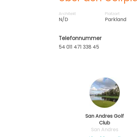
Architekt
Platzart
N/D
Parkland
Telefonnummer
54 011 471 338 45
San Andres Golf
Club
San Andres