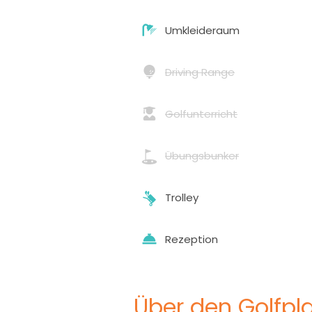
Umkleideraum
Driving Range
Golfunterricht
Übungsbunker
Trolley
Rezeption
Über den Golfpla