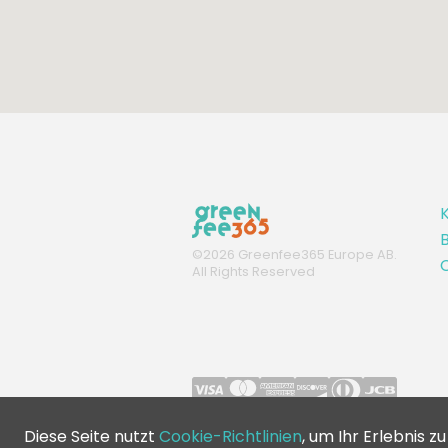
K
B
©
2026
Greenfee365 Europe AB.
C
All Rights Reserved
Diese Seite nutzt
Cookie-Richtlinien
, um Ihr Erlebnis z