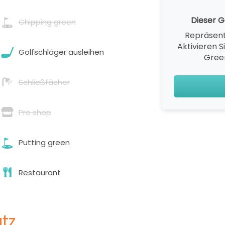
Dieser Go
Chipping green
Repräsent
Aktivieren S
Golfschläger ausleihen
Gree
Schließfächer
Pro shop
Putting green
Restaurant
tz