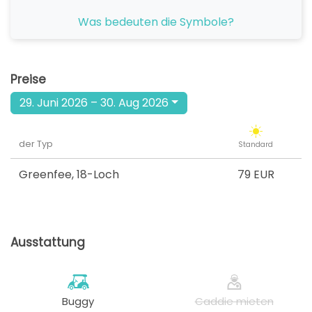
ab
Was bedeuten die Symbole?
16:03
1-3 Sp
79 EUR
ab
16:12
1-4 Sp
Preise
79 EUR
29. Juni 2026 – 30. Aug 2026
ab
16:21
1-4 Sp
79 EUR
der Typ
Standard
ab
16:30
1-4 Sp
79 EUR
Greenfee
,
18-Loch
79 EUR
ab
16:39
1-4 Sp
79 EUR
Ausstattung
ab
16:48
1-4 Sp
79 EUR
ab
16:57
1-4 Sp
Buggy
Caddie mieten
79 EUR