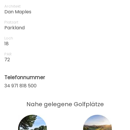
zum schönsten Loch der Insel gewählt.
Architekt
Dan Maples
Platzart
Parkland
Loch
18
PAR
72
Telefonnummer
34 971 818 500
Nahe gelegene Golfplätze