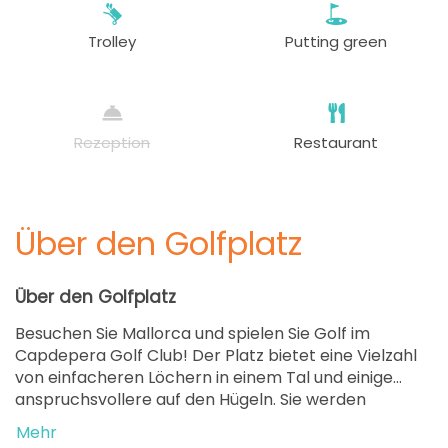
79 EUR
Trolley
Putting green
ab
18:09
1-4 Sp
79 EUR
ab
18:18
1-4 Sp
79 EUR
Rezeption
Restaurant
ab
18:27
1-4 Sp
79 EUR
Über den Golfplatz
ab
18:36
1-4 Sp
79 EUR
Über den Golfplatz
ab
18:45
1-4 Sp
Besuchen Sie Mallorca und spielen Sie Golf im
79 EUR
Capdepera Golf Club! Der Platz bietet eine Vielzahl
von einfacheren Löchern in einem Tal und einige
ab
18:54
1-4 Sp
anspruchsvollere auf den Hügeln. Sie werden
79 EUR
begeistert sein von einem Panoramablick auf die
Mehr
Küste vom 15. Loch. Es wurde vom Mallorca Magazin