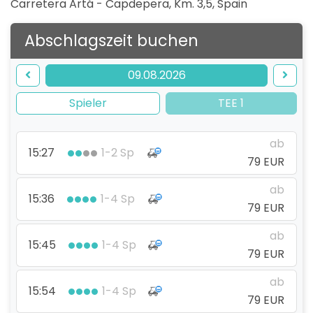
Carretera Artá - Capdepera, Km. 3,5
,
Spain
Abschlagszeit buchen
09.08.2026
Spieler
TEE 1
ab
15:27
1-2 Sp
79 EUR
ab
15:36
1-4 Sp
79 EUR
ab
15:45
1-4 Sp
79 EUR
ab
15:54
1-4 Sp
79 EUR