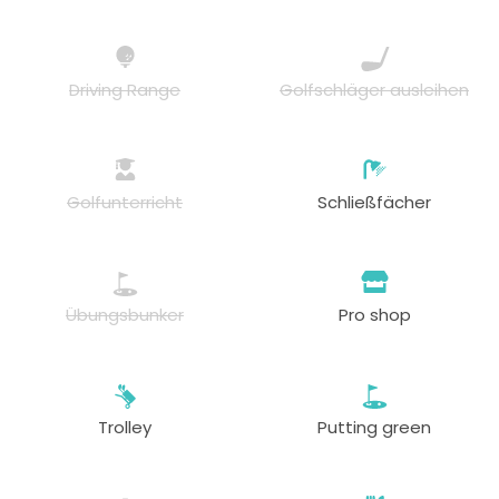
Driving Range
Golfschläger ausleihen
Golfunterricht
Schließfächer
Übungsbunker
Pro shop
Trolley
Putting green