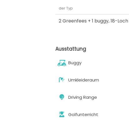
der Typ
2 Greenfees + 1 buggy
,
18-Loch
Ausstattung
Buggy
Umkleideraum
Driving Range
Golfunterricht