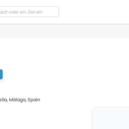
f
ella, Málaga
,
Spain