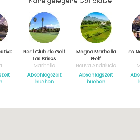
Nahe gelegene Golfplätze
utive
Real Club de Golf
Magna Marbella
Los N
Las Brisas
Golf
a
Marbella
Neuva Andalucia
M
zeit
Abschlagszeit
Abschlagszeit
Abs
n
buchen
buchen