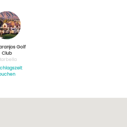
aranjos Golf
Club
arbella
chlagszeit
buchen