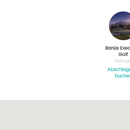
Banús Exec
Golf
Málag
Abschlags
buche