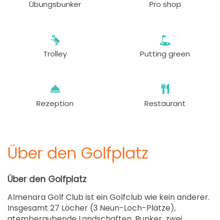
Übungsbunker
Pro shop
63 EUR
ab
12:40
1-4 Sp
63 EUR
Trolley
Putting green
ab
12:50
1-4 Sp
63 EUR
ab
13:00
1-2 Sp
63 EUR
Rezeption
Restaurant
ab
13:10
1-4 Sp
63 EUR
Über den Golfplatz
ab
13:20
1-4 Sp
63 EUR
Über den Golfplatz
ab
13:30
1-4 Sp
Almenara Golf Club ist ein Golfclub wie kein anderer.
63 EUR
Insgesamt 27 Löcher (3 Neun-Loch-Plätze),
atemberaubende Landschaften, Bunker, zwei
ab