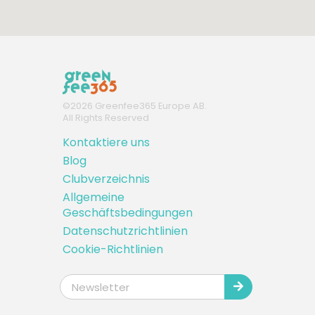
ab
17:20
1-4 Sp
63 EUR
ab
17:30
1-4 Sp
63 EUR
©
2026
Greenfee365 Europe AB.
All Rights Reserved
ab
17:40
1-4 Sp
63 EUR
Kontaktiere uns
Blog
ab
17:50
1-4 Sp
Clubverzeichnis
63 EUR
Allgemeine
Geschäftsbedingungen
ab
18:00
1-4 Sp
Datenschutzrichtlinien
63 EUR
Cookie-Richtlinien
ab
18:20
1-4 Sp
63 EUR