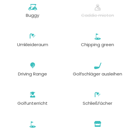
ab
11:30
1-4 Sp
Buggy
Caddie mieten
63 EUR
ab
11:40
1-4 Sp
63 EUR
Umkleideraum
Chipping green
ab
11:50
1-4 Sp
63 EUR
ab
12:00
1-4 Sp
Driving Range
Golfschläger ausleihen
63 EUR
ab
12:10
1-4 Sp
63 EUR
Golfunterricht
Schließfächer
ab
12:20
1-4 Sp
63 EUR
ab
12:30
1-4 Sp