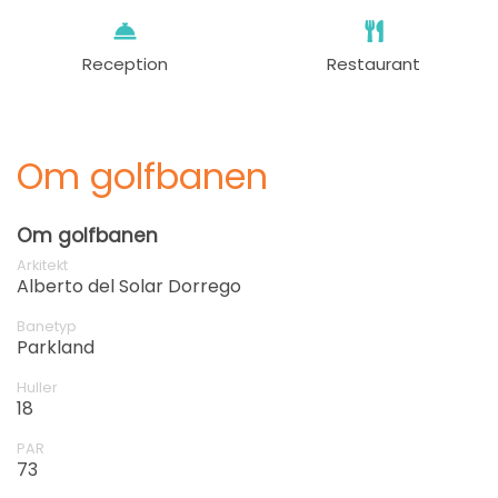
Reception
Restaurant
Om golfbanen
Om golfbanen
Arkitekt
Alberto del Solar Dorrego
Banetyp
Parkland
Huller
18
PAR
73