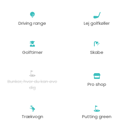
Driving range
Lej golfkøller
Golftimer
Skabe
Bunker, hvor du kan øve
Pro shop
dig
Trækvogn
Putting green