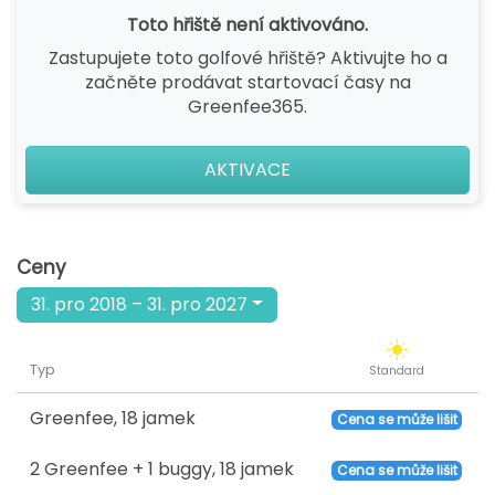
Toto hřiště není aktivováno.
Zastupujete toto golfové hřiště? Aktivujte ho a
začněte prodávat startovací časy na
Greenfee365.
AKTIVACE
Ceny
31. pro 2018 – 31. pro 2027
Typ
Standard
Greenfee
,
18 jamek
Cena se může lišit
2 Greenfee + 1 buggy
,
18 jamek
Cena se může lišit