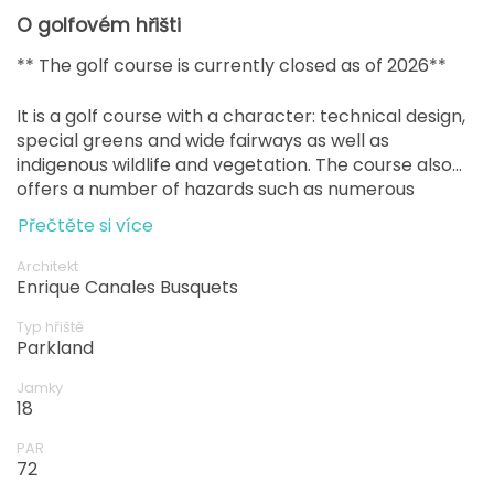
O golfovém hřišti
** The golf course is currently closed as of 2026**
It is a golf course with a character: technical design,
special greens and wide fairways as well as
indigenous wildlife and vegetation. The course also
offers a number of hazards such as numerous
strategically placed bunkers that allow for a variety
Přečtěte si více
of shots to be played.
Architekt
Enrique Canales Busquets
Typ hřiště
Parkland
Jamky
18
PAR
72