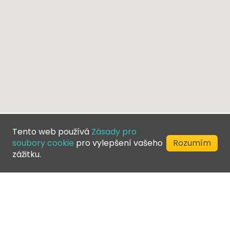
Tento web používá
Zásady pro
soubory cookie
pro vylepšení vašeho
Rozumím
zážitku.
©
2026
Greenfee365 Europe AB.
Všechna práva vyhrazena
Kontaktujte nás
Blog
Adresář klubu