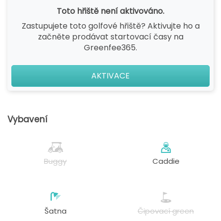
Toto hřiště není aktivováno.
Zastupujete toto golfové hřiště? Aktivujte ho a
začněte prodávat startovací časy na
Greenfee365.
AKTIVACE
Vybavení
Buggy
Caddie
Šatna
Čipovací green