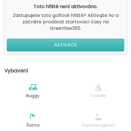
Toto hřiště není aktivováno.
Zastupujete toto golfové hřiště? Aktivujte ho a
začněte prodávat startovací časy na
Greenfee365.
AKTIVACE
Vybavení
Buggy
Caddie
Šatna
Čipovací green