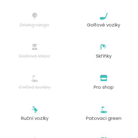
Driving range
Golfové vozíky
Golfové lekce
Skříňky
Cvičné bunkry
Pro shop
Ruční vozíky
Patovací green