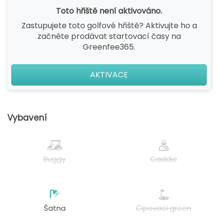
Toto hřiště není aktivováno.
Zastupujete toto golfové hřiště? Aktivujte ho a
začněte prodávat startovací časy na
Greenfee365.
AKTIVACE
Vybavení
Buggy
Caddie
Šatna
Čipovací green