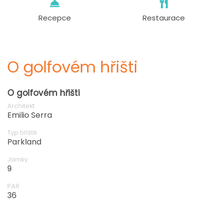
Recepce
Restaurace
O golfovém hřišti
O golfovém hřišti
Architekt
Emilio Serra
Typ hřiště
Parkland
Jamky
9
PAR
36