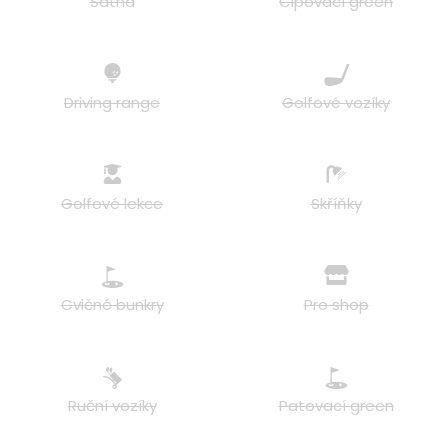
Šatna
Čipovací green
Driving range
Golfové vozíky
Golfové lekce
Skříňky
Cvičné bunkry
Pro shop
Ruční vozíky
Patovací green