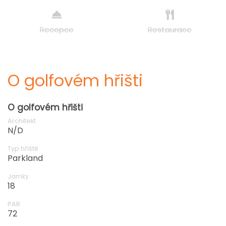
Recepce
Restaurace
O golfovém hřišti
O golfovém hřišti
Architekt
N/D
Typ hřiště
Parkland
Jamky
18
PAR
72