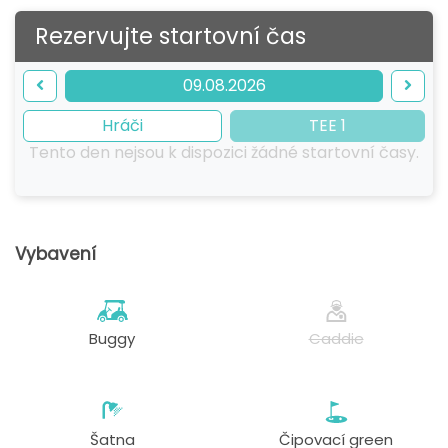
Rezervujte startovní čas
09.08.2026
Hráči
TEE 1
Tento den nejsou k dispozici žádné startovní časy.
Vybavení
Buggy
Caddie
Šatna
Čipovací green