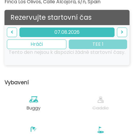
Finca Los Olivos, Calle Alcojora, s/n
,
Spain
Rezervujte startovní čas
07.08.2026
Hráči
TEE 1
Tento den nejsou k dispozici žádné startovní časy.
Vybavení
Buggy
Caddie