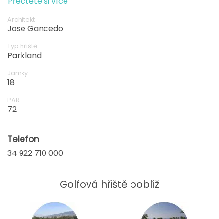
Přečtěte si více
experience the unique features that have earned
Golf Costa Adeje high praise as one of the best
Architekt
courses in Southern Europe.
Jose Gancedo
Typ hřiště
Parkland
Jamky
18
PAR
72
Telefon
34 922 710 000
Golfová hřiště poblíž