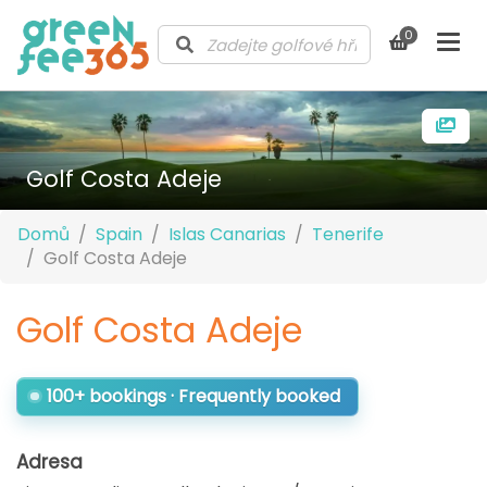
0
Golf Costa Adeje
Domů
Spain
Islas Canarias
Tenerife
Golf Costa Adeje
Golf Costa Adeje
100+ bookings · Frequently booked
Adresa