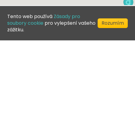
Tento web používá
Zásady pro
soubory cookie
pro vylepšení vašeho
Rozumím
zážitku.
©
2026
Greenfee365 Europe AB.
Všechna práva vyhrazena
Kontaktujte nás
Blog
Adresář klubu
Podmínky poskytování služeb
Ochrana soukromí
Zásady pro soubory cookie