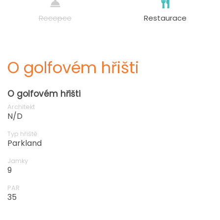
Recepce
Restaurace
O golfovém hřišti
O golfovém hřišti
Architekt
N/D
Typ hřiště
Parkland
Jamky
9
PAR
35